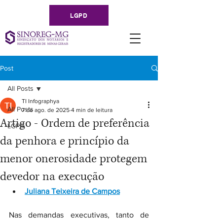
LGPD
Post
All Posts
TI Infographya
All Posts
7 de ago. de 2025
4 min de leitura
Artigo - Ordem de preferência
LGPD
da penhora e princípio da
menor onerosidade protegem
devedor na execução
Juliana Teixeira de Campos
Nas demandas executivas, tanto de 