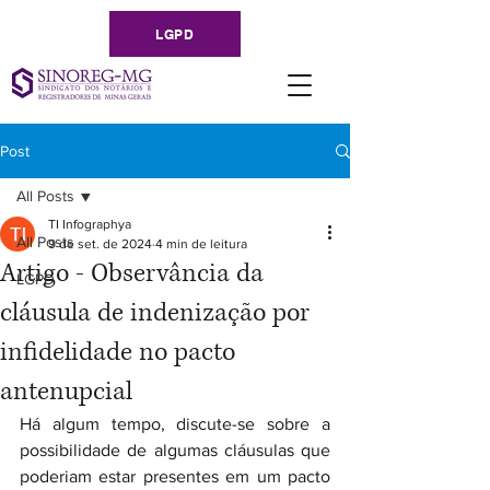
LGPD
Post
All Posts
TI Infographya
All Posts
9 de set. de 2024
4 min de leitura
Artigo - Observância da
LGPD
cláusula de indenização por
infidelidade no pacto
antenupcial
Há algum tempo, discute-se sobre a 
possibilidade de algumas cláusulas que 
poderiam estar presentes em um pacto 