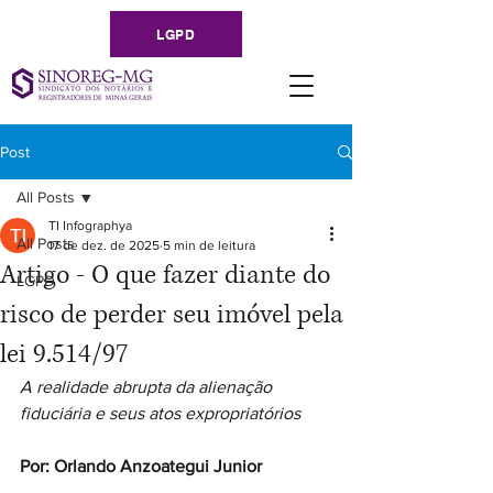
LGPD
Post
All Posts
TI Infographya
All Posts
17 de dez. de 2025
5 min de leitura
Artigo - O que fazer diante do
LGPD
risco de perder seu imóvel pela
lei 9.514/97
A realidade abrupta da alienação 
fiduciária e seus atos expropriatórios
Por: Orlando Anzoategui Junior