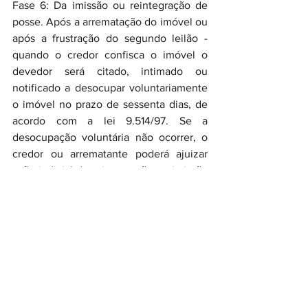
Fase 6: Da imissão ou reintegração de 
posse. Após a arrematação do imóvel ou 
após a frustração do segundo leilão - 
quando o credor confisca o imóvel o 
devedor será citado, intimado ou 
notificado a desocupar voluntariamente 
o imóvel no prazo de sessenta dias, de 
acordo com a lei 9.514/97. Se a 
desocupação voluntária não ocorrer, o 
credor ou arrematante poderá ajuizar 
ação judicial de reintegração ou imissão 
de posse a fim de obter ordem judicial à 
desocupação forçada do imóvel, com 
custas processuais e honorários 
advocatícios a cargo do devedor.
Fase 7: Após a expropriação e 
desocupação forçada do imóvel, o 
devedor fiduciante ainda viverá o dilema 