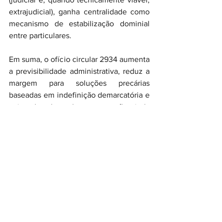
extrajudicial), ganha centralidade como 
mecanismo de estabilização dominial 
entre particulares.
Em suma, o ofício circular 2934 aumenta 
a previsibilidade administrativa, reduz a 
margem para soluções precárias 
baseadas em indefinição demarcatória e 
exige do advogado uma atuação ainda 
mais técnica: separar casos com RIP 
ativo daqueles sem RIP, estruturar a 
prova possessória e registral para 
estratégias de usucapião, e manter a 
CAT como eixo obrigatório de 
conformidade nas transferências 
envolvendo ocupações regularmente 
inscritas.