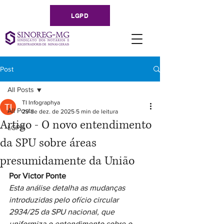
LGPD
Post
All Posts
TI Infographya
All Posts
29 de dez. de 2025
5 min de leitura
Artigo - O novo entendimento
LGPD
da SPU sobre áreas
presumidamente da União
Por Victor Ponte
Esta análise detalha as mudanças 
introduzidas pelo ofício circular 
2934/25 da SPU nacional, que 
uniformiza o entendimento sobre o 