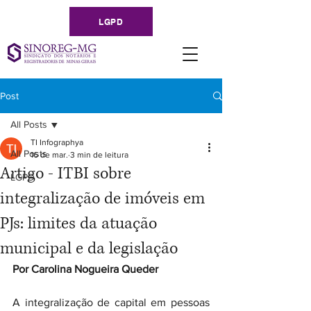
LGPD
Post
All Posts
TI Infographya
All Posts
16 de mar.
3 min de leitura
Artigo - ITBI sobre
LGPD
integralização de imóveis em
PJs: limites da atuação
municipal e da legislação
Por Carolina Nogueira Queder
A integralização de capital em pessoas 