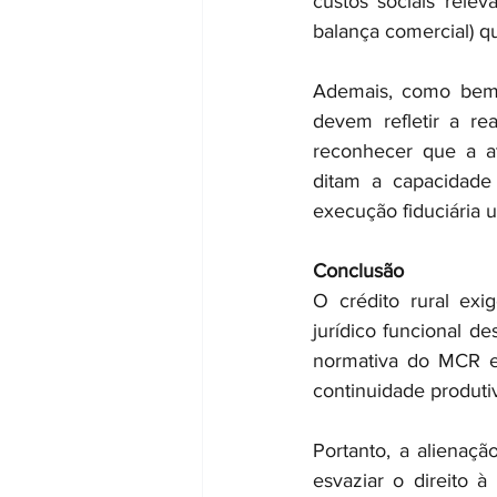
custos sociais rele
balança comercial) qu
Ademais, como bem en
devem refletir a r
reconhecer que a ati
ditam a capacidade 
execução fiduciária u
Conclusão
O crédito rural exi
jurídico funcional d
normativa do MCR e 
continuidade produti
Portanto, a alienaçã
esvaziar o direito à