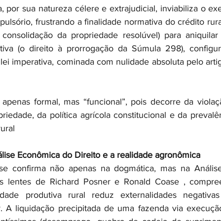
 por sua natureza célere e extrajudicial, inviabiliza o exer
sório, frustrando a finalidade normativa do crédito rural
a consolidação da propriedade resolúvel) para aniquila
tiva (o direito à prorrogação da Súmula 298), configur
lei imperativa, cominada com nulidade absoluta pelo artigo
apenas formal, mas “funcional”, pois decorre da violaçã
riedade, da política agrícola constitucional e da preval
ural
lise Econômica do Direito e a realidade agronômica
 se confirma não apenas na dogmática, mas na Anális
 as lentes de Richard Posner e Ronald Coase , compr
dade produtiva rural reduz externalidades negativa
r. A liquidação precipitada de uma fazenda via execução 