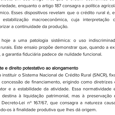
riedade, enquanto o artigo 187 consagra a política agríco
co. Esses dispositivos revelam que o crédito rural é, e
tabilização macroeconômica, cuja interpretação con
orizar a continuidade da produção.
 hoje a uma patologia sistêmica: o uso indiscriminad
s rurais. Este ensaio propõe demonstrar que, quando a ex
, a garantia fiduciária padece de nulidade funcional.
e e direito potestativo ao alongamento
 instituir o Sistema Nacional de Crédito Rural (SNCR), fix
concessão de financiamento, erigindo como diretrizes o
or e a estabilidade da atividade. Essa normatividade e
e destina à liquidação patrimonial, mas à preservação 
Decreto-Lei nº 167/67, que consagra a natureza causal 
ando-os à finalidade produtiva que lhes dá origem.