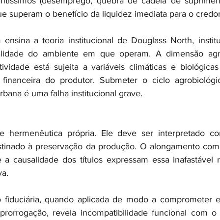
vantíssimos (desemprego, quebra de cadeia de supriment
e superam o benefício da liquidez imediata para o credor
sina a teoria institucional de Douglass North, institui
ealidade do ambiente em que operam. A dimensão agr
vidade está sujeita a variáveis climáticas e biológicas i
financeira do produtor. Submeter o ciclo agrobiológic
rbana é uma falha institucional grave.
ge hermenêutica própria. Ele deve ser interpretado c
estinado à preservação da produção. O alongamento compu
a causalidade dos títulos expressam essa inafastável r
va.
o fiduciária, quando aplicada de modo a comprometer es
 prorrogação, revela incompatibilidade funcional com o s