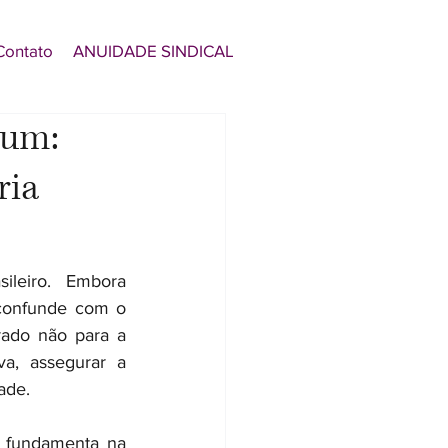
Contato
ANUIDADE SINDICAL
mum:
ria
leiro. Embora 
confunde com o 
rado não para a 
a, assegurar a 
ade.
 fundamenta na 