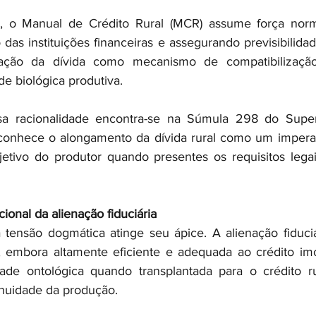
, o Manual de Crédito Rural (MCR) assume força normat
 das instituições financeiras e assegurando previsibilida
ogação da dívida como mecanismo de compatibilização
ade biológica produtiva.
a racionalidade encontra-se na Súmula 298 do Superi
econhece o alongamento da dívida rural como um imperati
bjetivo do produtor quando presentes os requisitos legais
ional da alienação fiduciária
tensão dogmática atinge seu ápice. A alienação fiduciári
, embora altamente eficiente e adequada ao crédito imobi
idade ontológica quando transplantada para o crédito r
nuidade da produção.