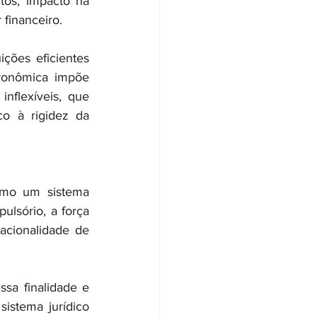
os, impacto na 
 financeiro.
ções eficientes 
onômica impõe 
nflexíveis, que 
o à rigidez da 
omo um sistema 
lsório, a força 
acionalidade de 
sa finalidade e 
istema jurídico 