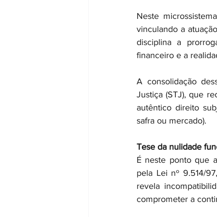
Neste microssistema
vinculando a atuação
disciplina a prorr
financeiro e a realid
A consolidação dess
Justiça (STJ), que r
autêntico direito su
safra ou mercado).
Tese da nulidade func
É neste ponto que a 
pela Lei nº 9.514/97
revela incompatibil
comprometer a conti