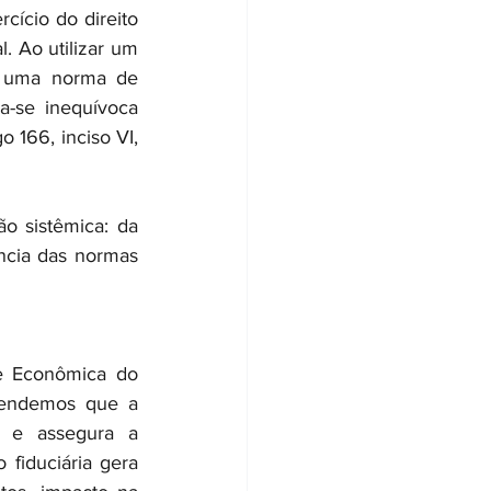
cício do direito 
. Ao utilizar um 
r uma norma de 
a-se inequívoca 
 166, inciso VI, 
o sistêmica: da 
ência das normas 
e Econômica do 
eendemos que a 
s e assegura a 
fiduciária gera 