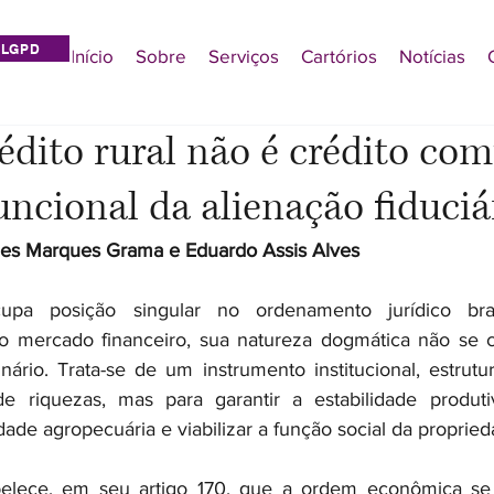
LGPD
Início
Sobre
Serviços
Cartórios
Notícias
rédito rural não é crédito co
uncional da alienação fiduciá
rges Marques Grama e Eduardo Assis Alves
upa posição singular no ordenamento jurídico brasi
lo mercado financeiro, sua natureza dogmática não se 
inário. Trata-se de um instrumento institucional, estrutu
de riquezas, mas para garantir a estabilidade produtiv
dade agropecuária e viabilizar a função social da propried
belece, em seu artigo 170, que a ordem econômica se