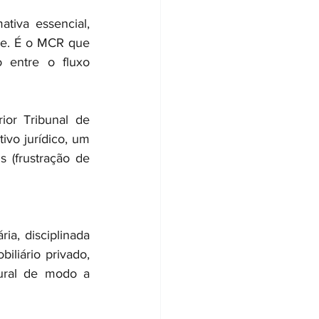
iva essencial, 
de. É o MCR que 
 entre o fluxo 
or Tribunal de 
vo jurídico, um 
 (frustração de 
a, disciplinada 
liário privado, 
ural de modo a 