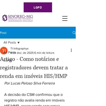
LGPD
Post
All Posts
TI Infographya
All Posts
9 de dez. de 2025
6 min de leitura
Artigo - Como notários e
LGPD
registradores devem tratar a
renda em imóveis HIS/HMP
Por Lucas Peloso Silva Ferreira
A decisão do CSM confirmou que o 
registro não avalia renda em imóveis 
HIS/HMP, assegurando segurança 