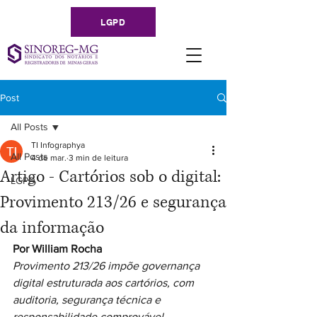
LGPD
Post
All Posts
TI Infographya
All Posts
4 de mar.
3 min de leitura
Artigo - Cartórios sob o digital:
LGPD
Provimento 213/26 e segurança
da informação
Por William Rocha
Provimento 213/26 impõe governança 
digital estruturada aos cartórios, com 
auditoria, segurança técnica e 
responsabilidade comprovável.