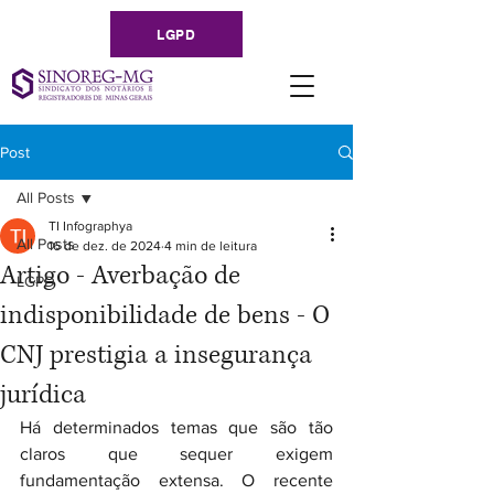
LGPD
Post
All Posts
TI Infographya
All Posts
16 de dez. de 2024
4 min de leitura
Artigo - Averbação de
LGPD
indisponibilidade de bens - O
CNJ prestigia a insegurança
jurídica
Há determinados temas que são tão 
claros que sequer exigem 
fundamentação extensa. O recente 