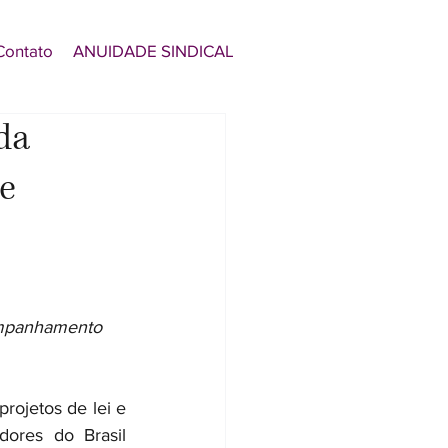
Contato
ANUIDADE SINDICAL
da
 e
ompanhamento 
rojetos de lei e 
ores do Brasil 