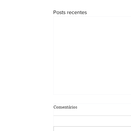
Posts recentes
Sobrinha tem reconhecida a
Comentários
paternidade socioafetiva de tio
falecido
8ª Câmara Cível reformou
sentença que negava vínculo sob