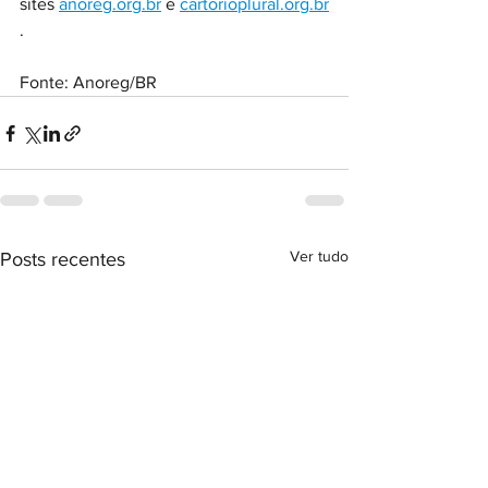
sites 
anoreg.org.br
 e 
cartorioplural.org.br
.
Fonte: Anoreg/BR
Ver tudo
Posts recentes