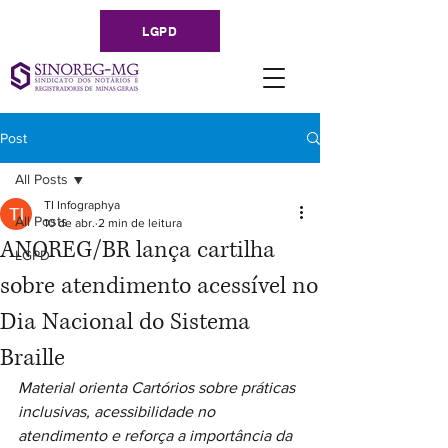
LGPD
Post
All Posts
TI Infographya
All Posts
10 de abr.
2 min de leitura
ANOREG/BR lança cartilha
LGPD
sobre atendimento acessível no
Dia Nacional do Sistema
Braille
Material orienta Cartórios sobre práticas 
inclusivas, acessibilidade no 
atendimento e reforça a importância da 