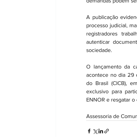
demandas podem ser 
A publicação evidenc
processo judicial, m
registradores traba
autenticar documento
sociedade.
O lançamento da cart
acontece no dia 29 
do Brasil (CICB), e
exclusivo para parti
ENNOR e resgatar o 
Assessoria de Com