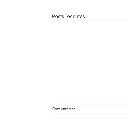
Posts recentes
Sobrinha tem reconhecida a
Comentários
paternidade socioafetiva de tio
falecido
8ª Câmara Cível reformou