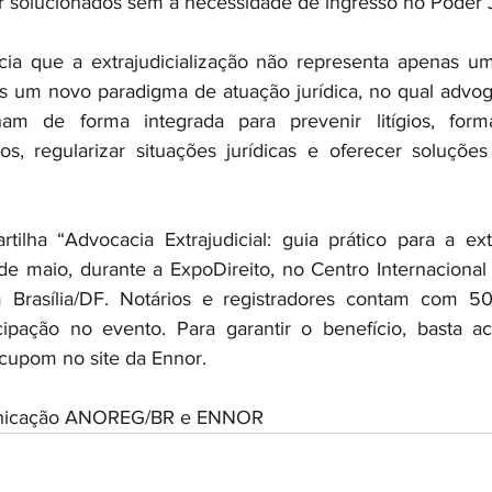
solucionados sem a necessidade de ingresso no Poder Ju
ia que a extrajudicialização não representa apenas uma
as um novo paradigma de atuação jurídica, no qual advoga
lham de forma integrada para prevenir litígios, formal
s, regularizar situações jurídicas e oferecer soluções
ilha “Advocacia Extrajudicial: guia prático para a extra
de maio, durante a ExpoDireito, no Centro Internaciona
m Brasília/DF. Notários e registradores contam com 5
cipação no evento. Para garantir o benefício, basta ac
cupom no site da Ennor.
unicação ANOREG/BR e ENNOR