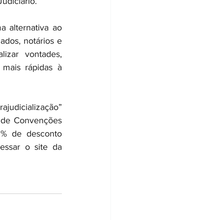
diciário.
 alternativa ao 
dos, notários e 
izar vontades, 
 mais rápidas à 
judicialização” 
l de Convenções 
0% de desconto 
essar o site da 