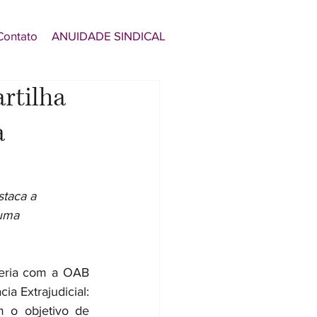
Contato
ANUIDADE SINDICAL
rtilha
a
staca a
 uma
eria com a OAB 
a Extrajudicial: 
m o objetivo de 