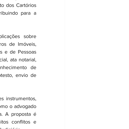
o dos Cartórios 
ribuindo para a 
icações sobre 
os de Imóveis, 
os e de Pessoas 
l, ata notarial, 
conhecimento de 
esto, envio de 
s instrumentos, 
como o advogado 
a. A proposta é 
os conflitos e 