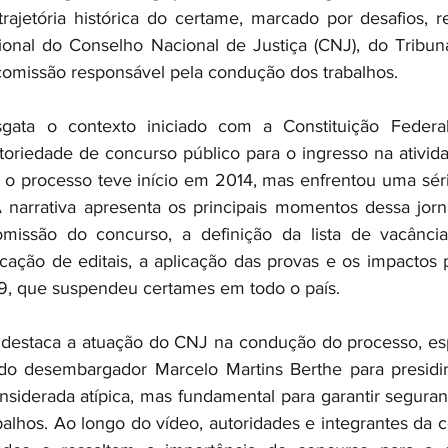
trajetória histórica do certame, marcado por desafios, r
cional do Conselho Nacional de Justiça (CNJ), do Tribuna
comissão responsável pela condução dos trabalhos.
gata o contexto iniciado com a Constituição Federa
toriedade de concurso público para o ingresso na atividad
, o processo teve início em 2014, mas enfrentou uma séri
 narrativa apresenta os principais momentos dessa jorna
missão do concurso, a definição da lista de vacância 
licação de editais, a aplicação das provas e os impactos
9, que suspendeu certames em todo o país.
estaca a atuação do CNJ na condução do processo, esp
 desembargador Marcelo Martins Berthe para presidir
siderada atípica, mas fundamental para garantir seguran
balhos. Ao longo do vídeo, autoridades e integrantes da c