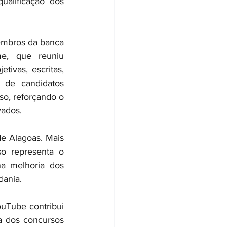
alificação dos 
mbros da banca 
e, que reuniu 
ivas, escritas, 
 de candidatos 
o, reforçando o 
vados.
e Alagoas. Mais 
o representa o 
na melhoria dos 
dania.
Tube contribui 
a dos concursos 