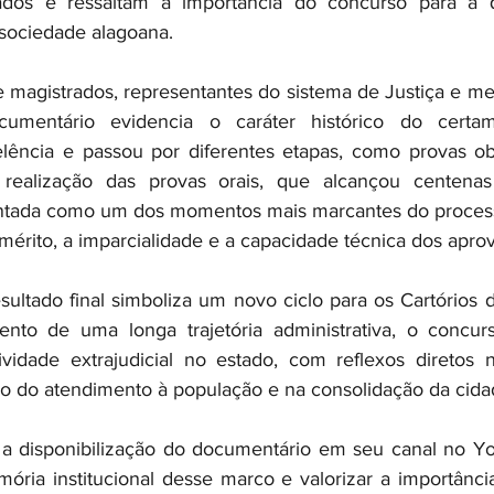
ados e ressaltam a importância do concurso para a qu
 sociedade alagoana.
magistrados, representantes do sistema de Justiça e me
umentário evidencia o caráter histórico do certam
elência e passou por diferentes etapas, como provas objet
 realização das provas orais, que alcançou centenas
sentada como um dos momentos mais marcantes do process
rito, a imparcialidade e a capacidade técnica dos apro
ultado final simboliza um novo ciclo para os Cartórios d
to de uma longa trajetória administrativa, o concurs
ividade extrajudicial no estado, com reflexos diretos 
ão do atendimento à população e na consolidação da cida
 disponibilização do documentário em seu canal no You
ória institucional desse marco e valorizar a importânci