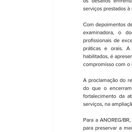
os desafios enfrent
serviços prestados à
Com depoimentos de 
examinadora, o doc
profissionais de exc
práticas e orais. A
habilitados, é apre
compromisso com o mé
A proclamação do res
do que o encerramen
fortalecimento da at
serviços, na ampliaç
Para a ANOREG/BR, a
para preservar a mem