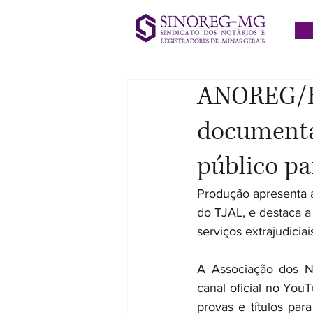
ANOREG/BR
documentá
público pa
Produção apresenta a
do TJAL, e destaca a
serviços extrajudicia
A Associação dos No
canal oficial no You
provas e títulos par