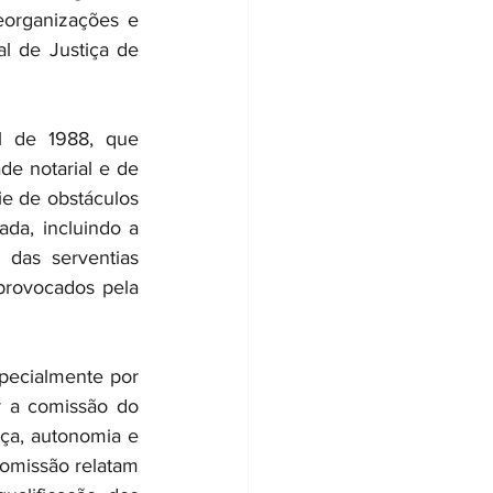
eorganizações e 
l de Justiça de 
l de 1988, que 
e notarial e de 
e de obstáculos 
da, incluindo a 
das serventias 
 provocados pela 
ecialmente por 
 a comissão do 
ça, autonomia e 
omissão relatam 