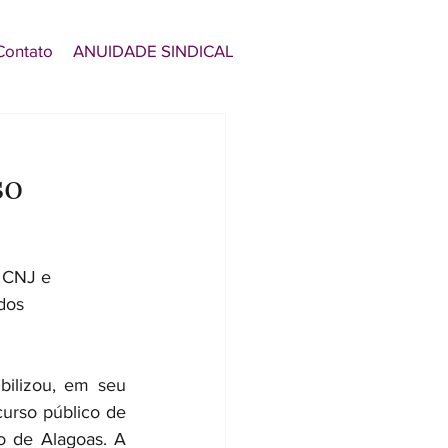
Contato
ANUIDADE SINDICAL
so
o CNJ e
 dos
ilizou, em seu 
urso público de 
o de Alagoas. A 