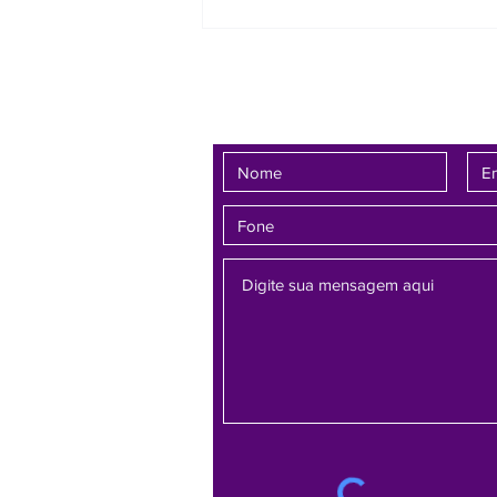
assegurou a inclusão do nome do
avô no registro de nascimento da
criança e con
Fale conosco