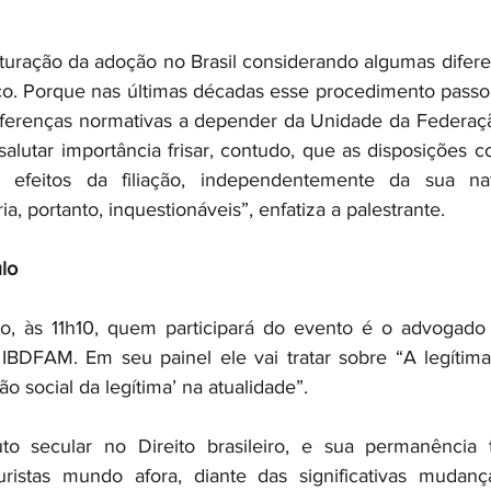
rituração da adoção no Brasil considerando algumas difere
o. Porque nas últimas décadas esse procedimento passou
diferenças normativas a depender da Unidade da Federaç
salutar importância frisar, contudo, que as disposições co
 efeitos da filiação, independentemente da sua nat
a, portanto, inquestionáveis”, enfatiza a palestrante.
ulo
, às 11h10, quem participará do evento é o advogado
IBDFAM. Em seu painel ele vai tratar sobre “A legítima
ão social da legítima’ na atualidade”.
tuto secular no Direito brasileiro, e sua permanência 
uristas mundo afora, diante das significativas mudança