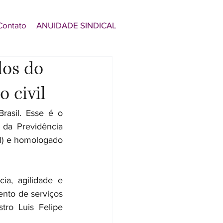
Contato
ANUIDADE SINDICAL
dos do
o civil
asil. Esse é o 
da Previdência 
l) e homologado 
a, agilidade e 
nto de serviços 
tro Luis Felipe 