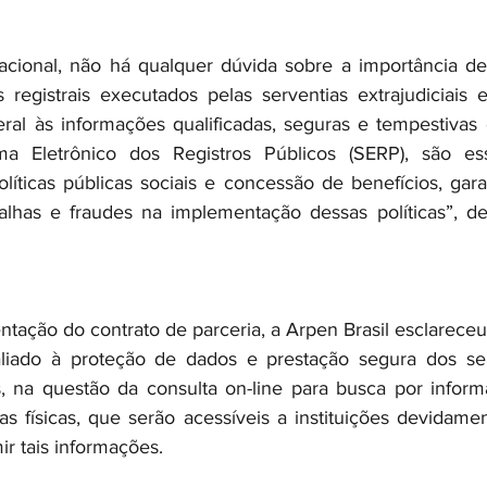
cional, não há qualquer dúvida sobre a importância des
s registrais executados pelas serventias extrajudiciais 
al às informações qualificadas, seguras e tempestivas do
a Eletrônico dos Registros Públicos (SERP), são ess
íticas públicas sociais e concessão de benefícios, gara
falhas e fraudes na implementação dessas políticas”, de
tação do contrato de parceria, a Arpen Brasil esclareceu
aliado à proteção de dados e prestação segura dos ser
s, na questão da consulta on-line para busca por inform
s físicas, que serão acessíveis a instituições devidamen
r tais informações.