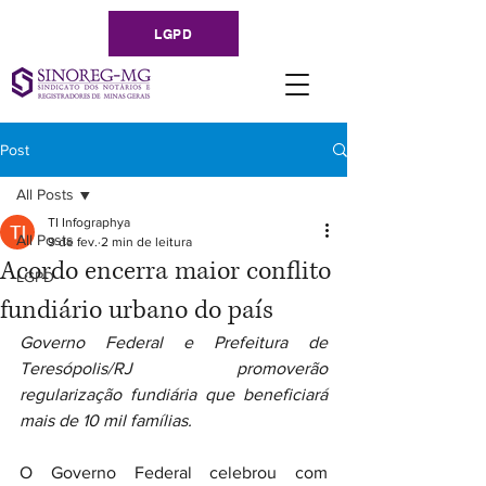
LGPD
Post
All Posts
TI Infographya
All Posts
9 de fev.
2 min de leitura
Acordo encerra maior conflito
LGPD
fundiário urbano do país
Governo Federal e Prefeitura de 
Teresópolis/RJ promoverão 
regularização fundiária que beneficiará 
mais de 10 mil famílias.
O Governo Federal celebrou com 