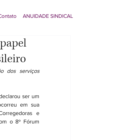
Contato
ANUIDADE SINDICAL
 papel
ileiro
o dos serviços 
declarou ser um 
ocorreu em sua 
orregedoras e 
com o 8º Fórum 