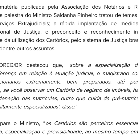
téria publicada pela Associação dos Notários e Reg
a palestra do Ministro Saldanha Pinheiro tratou de temas 
rviços Extrajudiciais; a rápida implantação de medida
onal de Justiça; o preconceito e reconhecimento int
; e da utilização dos Cartórios, pelo sistema de Justiça bra
 dentre outros assuntos.
OREG/BR destacou que, “
sobre a especialização dos
iferença em relação à atuação judicial, o magistrado c
cionários extremamente bem preparados, até por
, se você observar um Cartório de registro de imóveis, há
denação das matrículas, outro que cuida da pré-matrícu
ltamente especializadas’, disse.
”
para o Ministro, “
os Cartórios são parceiros essenciais
ia, especialização e previsibilidade, ao mesmo tempo e