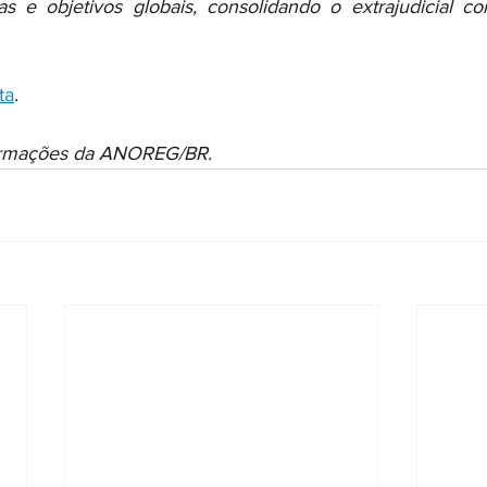
as e objetivos globais, consolidando o extrajudicial c
ta
.
formações da ANOREG/BR. 