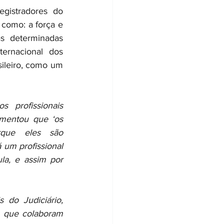
istradores do 
como: a força e 
s determinadas 
ernacional dos 
sileiro, como um 
 profissionais 
omentou que ‘os 
que eles são 
 um profissional 
la, e assim por 
 do Judiciário, 
m que colaboram 