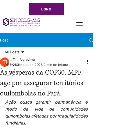
LGPD
Post
All Posts
TI Infographya
All Posts
28 de out. de 2025
2 min de leitura
Às vésperas da COP30, MPF
LGPD
age por assegurar territórios
quilombolas no Pará
Ação busca garantir permanência e 
modo de vida de comunidades 
quilombolas afetadas por irregularidades 
fundiárias.